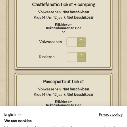
Castlefanatic ticket + camping
Volwassenen:
Niet beschikbaar
Kids (4 t/m 12 jaar):
Niet beschikbaar
Klik hier om
ticket informatie te zien
+
Volwassenen
-
+
Kinderen
-
Passepartout ticket
Volwassenen:
Niet beschikbaar
Kids (4 t/m 12 jaar):
Niet beschikbaar
Klik hier om
ticket informatie te zien
English
Privacy policy
+
Volwassenen
-
We use cookies