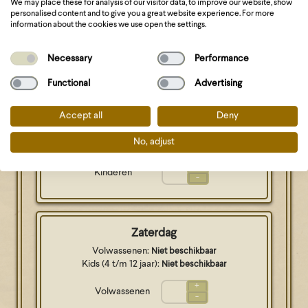
We may place these for analysis of our visitor data, to improve our website, show
+
personalised content and to give you a great website experience. For more
Kinderen
-
information about the cookies we use open the settings.
Necessary
Performance
Vrijdag
Functional
Advertising
Volwassenen:
Niet beschikbaar
Kids (4 t/m 12 jaar):
Niet beschikbaar
Accept all
Deny
+
Volwassenen
-
No, adjust
+
Kinderen
-
Zaterdag
Volwassenen:
Niet beschikbaar
Kids (4 t/m 12 jaar):
Niet beschikbaar
+
Volwassenen
-